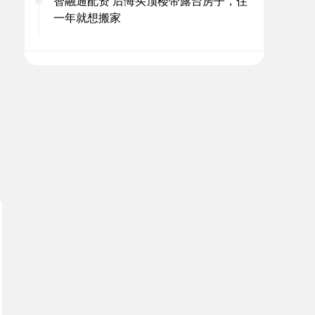
智融通配资 后悔买顶楼带露台房子，住
一年就想搬家
。