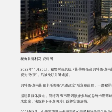
秘鲁首都利马 资料图
2022年11月25日，秘鲁时任总统卡斯蒂略任命贝特西·
视为“政变”，后被免职并遭逮捕。
贝特西·查韦斯在卡斯蒂略“未遂政变”后宣布辞职，一度被
据秘鲁媒体报道，贝特西·查韦斯因涉嫌参与前总统卡斯蒂略
未出席，法院将下令查明其行踪并实施逮捕。
2023年2月，由于墨西哥向卡斯蒂略的妻子和孩子提供政