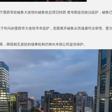
由于墨西哥驻秘鲁大使馆向秘鲁前总理贝特西·查韦斯提供政治庇护，秘鲁
位于利马的墨西哥大使馆寻求庇护，意图离开秘鲁从而逃避司法审理。墨
系，两国相互派驻的领事机构仍将向本国公民提供保护。