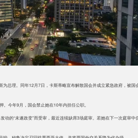
查韦斯为总理。同年12月7日，卡斯蒂略宣布解散国会并成立紧急政府，被国
羁押。今年9月，国会禁止她在10年内担任公职。
发动的“未遂政变”而受审，最近连续缺席3场庭审。若她在下一次庭审中
治庇护，秘鲁决定召回驻墨西哥大使，并将两国外交关系降为代办级。