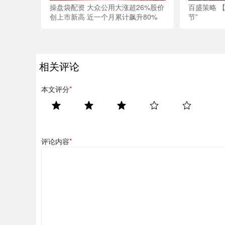
操盘袋配资 大众公用大涨超26%股价
百盛策略 【
创上市新高 近一个月累计飙升80%
节”
相关评论
本文评分
*
评论内容
*