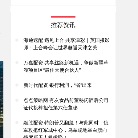
已
推荐资讯
方
海通速配 遇见上合 共享津彩｜英国摄影
师：上合峰会让世界邂逅天津之美
万嘉配资 共享丝路新机遇，争做新疆草
湖项目区“最佳天使合伙人”
新时代配资 银行利润，“省”出来
点点策略网 有友食品前董秘闪辞后公司
证代接棒担任第六任董秘
融胜配资 特朗普又翻脸！与此同时，俄
军攻抵红军城中心，乌军跪地举白旗向
俄罗斯无人机投降！