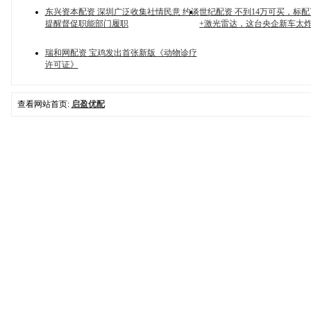
东兴资本配资 深圳广泛收集社情民意 约谈
世纪配资 不到14万可买，标
提醒督促职能部门履职
+激光雷达，这台央企新车太
瑞和网配资 宝鸡发出首张新版《动物诊疗
许可证》
查看网站首页:
启盈优配