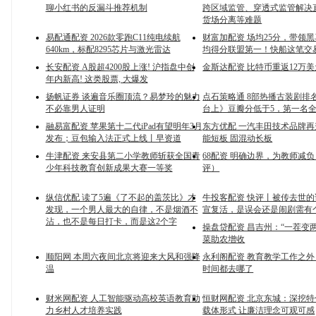
聊小红书的反漏斗推荐机制
跨区域监管、穿透式监管解决
货场分离等难题
易配通配资 2026款零跑C11纯电续航
财富加配资 场均25分，带领
640km，标配8295芯片与激光雷达
均得分联盟第一！快船这笔交
长安配资 A股超4200股上涨! 沪指盘中创
金斯达配资 比特币重返12万
年内新高! 这类股票, 大爆发
扬帆证券 谈遍音乐圈顶流？易梦玲的魅力
点石策略通 8部热播古装剧排
不必靠男人证明
台上》豆瓣分低于5，第一名
融易富配资 苹果第十二代iPad有望明年3月
东方优配 一汽丰田技术品牌
发布；豆包输入法正式上线丨早资道
能短板 固混动长板
牛津配资 来安县第二小学教师斩获全国青
68配资 明确边界，为教师减负
少年科技教育创新成果大赛一等奖
评）
纵信优配 读了5遍《了不起的盖茨比》才
牛投客配资 快评丨被传去世
发现，一个男人最大的自律，不是烟酒不
宣复活，是误会还是闹剧需有
沾，也不是每日打卡，而是这2个字
操盘贷配资 昌吉州：“一茬变
菜助农增收
顺阳网 本周六夜间北京将迎来大风和强降
永利阁配资 教育教学工作之
温
时间都去哪了
财米网配资 人工智能驱动高校英语教育助
恒财网配资 北京东城：深挖
力乡村人才培养实践
载体形式 让廉洁理念可观可感