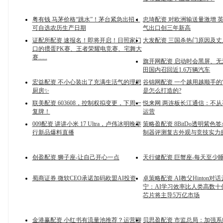
粤有钱 马茅价格“跳水”！茅台紧急出招：
忠琦配资 对欧洲输送量激增 
可自选农历生产日期
气出口创三年新高
证配所配资 速报名！即将开启！日照家门
大发配资 三国杀热门原因及
口的掼蛋PK赛、王者荣耀电竞赛、宅舞大
赛......
旗开网配资 启动时会黑屏、
田国内召回近1.6万辆汽车
宏益配资 不小心装出了充满生活气的理想
谷锦网配资 一个越用越顺手的“
厨房✨
是怎么打造的?
联美配资 603608，控制权拟变更，下周一
悦来网 两连板长江通信：不
复牌！
运营
009配资 讲讲小米 17 Ultra，卢伟冰明晚举
策略盈配资 8BitDo透明紫色
行新品爆料直播
制器评测复古外观与竞技实力
创盈配资 狮子座-让自己开心一点
天行健配资 巨蟹座-每天至少
蜀商证券 微软CEO承诺加码欧盟AI投资
卓策略配资 AI教父Hinton对
宁：AI学习效率比人类高数十
芯片将主导5万亿市场
金港赢配资 小红书有流量池推荐？运营聊
贝思盈配资 市监总局：加强