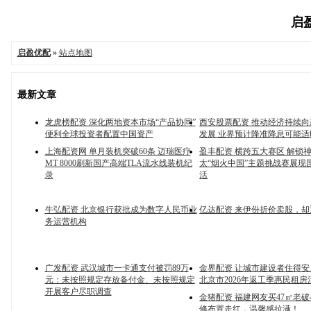
启盈
启盈优配
»
站点地图
最新文章
龙虎榜配资 深化两地资本市场“产品协同”
西安股票配资 推动经济持续
便利全球投资者配置中国资产
发展 业界预计降准降息可能适
上海配资网 单月装机突破60条 迈瑞医疗
盈丰配资 横跨五大赛区 解锁
MT 8000刷新国产高端TLA流水线装机纪
太“烟火中国”主题挑战赛展现
录
活
牛弘配资 北京银行获批成为数字人民币业
亿达配资 来伊份折价卖股，
务运营机构
广发配资 武汉城市一卡通支付被罚89万
金界配资 让城市建设者住得
元：未按照规定存放备付金、未按照规定
北京市2026年返工季惠民租
开展客户尽职调查
金猪配资 福建网友买47㎡老
修布置走红，温馨感拉满！