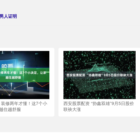
男人证明
略 装修两年才懂！这7个小
西安股票配资 “协鑫双雄”9月5日股价
越住越舒服
联袂大涨