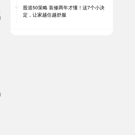
股道50策略 装修两年才懂！这7个小决
覆
定，让家越住越舒服
用
商
，
。