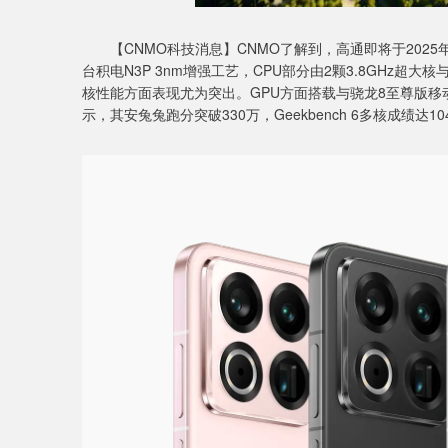
【CNMO科技消息】CNMO了解到，高通即将于2025年
台积电N3P 3nm增强工艺，CPU部分由2颗3.8GHz超大
核性能方面表现尤为突出。GPU方面搭载与骁龙8至尊版移动
示，其安兔兔跑分突破330万，Geekbench 6多核成绩达