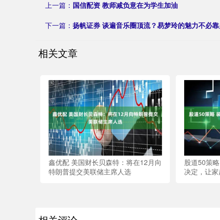
上一篇：
国信配资 教师减负意在为学生加油
下一篇：
扬帆证券 谈遍音乐圈顶流？易梦玲的魅力不必靠
相关文章
鑫优配 美国财长贝森特：将在12月向
股道50策
特朗普提交美联储主席人选
决定，让家
相关评论