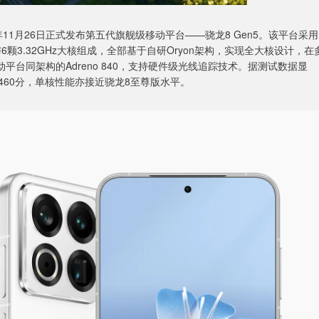
11月26日正式发布第五代旗舰级移动平台——骁龙8 Gen5。该平台采用
核与6颗3.32GHz大核组成，全部基于自研Oryon架构，实现全大核设计，在
平台同架构的Adreno 840，支持硬件级光线追踪技术。据测试数据显
10460分，单核性能亦接近骁龙8至尊版水平。