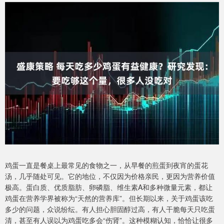
鸡蛋一直是餐桌上最常见的食物之一，从早餐的煎蛋到夜宵的蛋花
汤，几乎随处可见。它的地位，不仅因为价格亲民，更因为营养价值
极高。蛋白质、优质脂肪、卵磷脂、维生素A和多种微量元素，都让
鸡蛋在营养学界被称为“天然的营养库”。但长期以来，关于鸡蛋该吃
多少的问题，众说纷纭。有人担心胆固醇过高，有人干脆每天只吃蛋
清，甚至有人误以为鸡蛋吃多会“伤肾”。这种模糊认知，恰恰让很多