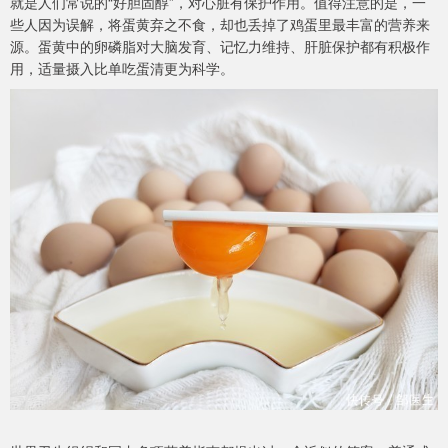
就是人们常说的“好胆固醇”，对心脏有保护作用。值得注意的是，一
些人因为误解，将蛋黄弃之不食，却也丢掉了鸡蛋里最丰富的营养来
源。蛋黄中的卵磷脂对大脑发育、记忆力维持、肝脏保护都有积极作
用，适量摄入比单吃蛋清更为科学。