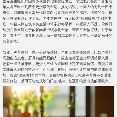
世界卫生组织和国内多项营养指南都提出过一个近似的答案：普通成
年人每天吃一到两个鸡蛋最为合适。换句话说，一周大约七到十四个
鸡蛋，就能覆盖日常对优质蛋白和多种营养素的需求。遗憾的是，很
多人并没有达到这个量。老年群体中，有人因为“胆固醇焦虑”刻意少
吃，年轻人则在快节奏生活中常常忽略早餐，鸡蛋摄入不足，导致日
常蛋白质来源过于依赖肉类或碳水化合物，营养平衡被打破。对于孕
妇、青少年、康复期人群，适当增加鸡蛋数量，更有助于满足额外的
营养需求。
当然，鸡蛋再好，也不是越多越好。个别人群需要注意，比如严重的
高脂血症患者、肝肾功能受损的人，应当遵循医生指导调整摄入量。
还有一点常被忽略，鸡蛋的烹饪方式同样决定了健康价值。煮蛋和蒸
蛋能最大程度保留营养，而油炸、裹粉油煎则会让热量与脂肪成倍增
加，失去“健康食材”的本意。更值得警惕的是，吃生鸡蛋并不会带来
额外好处，反而可能造成沙门氏菌感染，甚至影响蛋白质的吸收率。