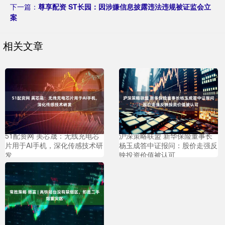
下一篇：
尊享配资 ST长园：因涉嫌信息披露违法违规被证监会立
案
相关文章
51配资网 美芯晟：无线充电芯
沪深策略联盟 新华保险董事长
片用于AI手机，深化传感技术研
杨玉成答中证报问：股价走强反
发
映投资价值被认可