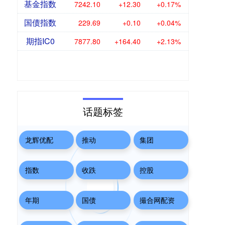
基金指数
7242.10
+12.30
+0.17%
国债指数
229.69
+0.10
+0.04%
期指IC0
7877.80
+164.40
+2.13%
话题标签
龙辉优配
推动
集团
指数
收跌
控股
年期
国债
撮合网配资