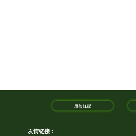
启盈优配
友情链接：