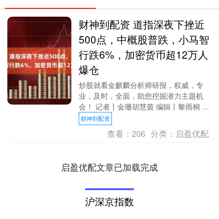
财神到配资 道指深夜下挫近
500点，中概股普跌，小马智
行跌6%，加密货币超12万人
爆仓
炒股就看金麒麟分析师研报，权威，专
业，及时，全面，助您挖掘潜力主题机
会！ 记者丨金珊胡慧茵 编辑丨黎雨桐 3
月27日，美股三大指数集体低开低走，截
财神到配资
至发稿，道指跌....
查看：
206
分类：
启盈优配
启盈优配文章已加载完成
沪深京指数