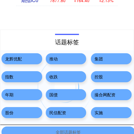
期指IC0
7877.80
+164.40
+2.13%
话题标签
龙辉优配
推动
集团
指数
收跌
控股
年期
国债
撮合网配资
股份
民信配资
实施
全部话题标签